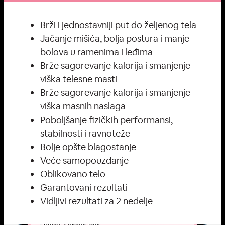
Brži i jednostavniji put do željenog tela
Jačanje mišića, bolja postura i manje
bolova u ramenima i leđima
Brže sagorevanje kalorija i smanjenje
viška telesne masti
Brže sagorevanje kalorija i smanjenje
viška masnih naslaga
Poboljšanje fizičkih performansi,
stabilnosti i ravnoteže
Bolje opšte blagostanje
Veće samopouzdanje
Oblikovano telo
Garantovani rezultati
Vidljivi rezultati za 2 nedelje