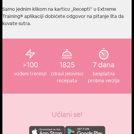
Samo jednim klikom na karticu „Recepti” u Extreme
Training® aplikaciji dobićete odgovor na pitanje šta da
kuvate sutra.
>100
1825
7 dana
vođeni treninzi
zdravi jelovnici
besplatna
recepata
probna verzija
Učlani se!