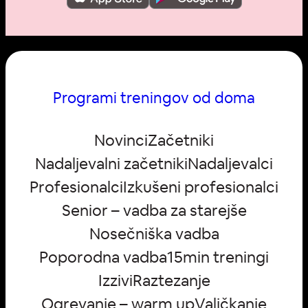
Programi treningov od doma
Novinci
Začetniki
Nadaljevalni začetniki
Nadaljevalci
Profesionalci
Izkušeni profesionalci
Senior – vadba za starejše
Nosečniška vadba
Poporodna vadba
15min treningi
Izzivi
Raztezanje
Ogrevanje – warm up
Valjčkanje