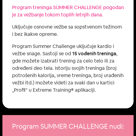
Program treninga SUMMER CHALLENGE pogodan
je za vežbanje tokom toplih letnjih dana.
Uključuje osnovne vežbe sa sopstvenom težinom
i bez ikakve opreme.
Program Summer Challenge uključuje kardio i
vežbe snage. Sastoji se od
15 vođenih treninga
,
gde možete izabrati trening za celo telo ili za
određeni deo tela. Istoriju svojih treninga (broj
potrošenih kalorija, vreme treninga, broj urađenih
vežbi itd.) možete videti za svaki dan u kartici
„Profil” u Extreme Training® aplikaciji.
Program SUMMER CHALLENGE nudi: