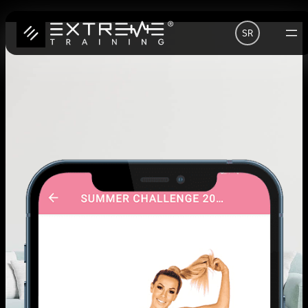
Скочи
SR
на
садржај