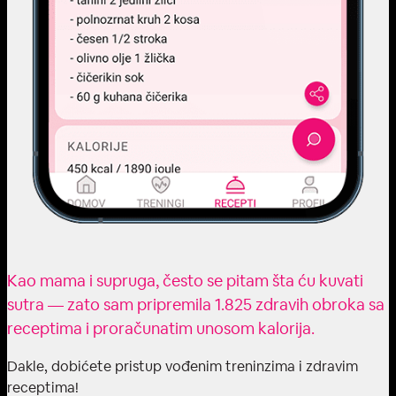
Kao mama i supruga, često se pitam šta ću kuvati
sutra — zato sam pripremila 1.825 zdravih obroka sa
receptima i proračunatim unosom kalorija.
Dakle, dobićete pristup vođenim treninzima i zdravim
receptima!