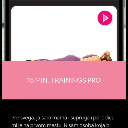
15 MIN. TRAININGS PRO
Pre svega, ja sam mama i supruga i porodica
mi je na prvom mestu. Nisam osoba koja bi