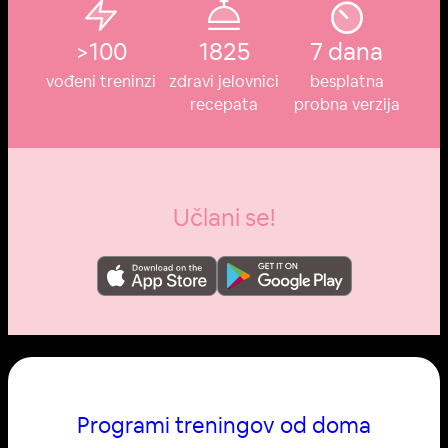
>100
1825
7 dana
vođeni treninzi
zdravi jelovnici
besplatna
recepata
probna verzija
Učlani se!
Programi treningov od doma