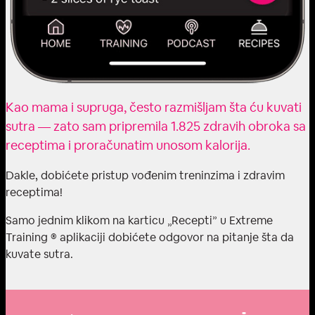
Kao mama i supruga, često razmišljam šta ću kuvati
sutra — zato sam pripremila 1.825 zdravih obroka sa
receptima i proračunatim unosom kalorija.
Dakle, dobićete pristup vođenim treninzima i zdravim
receptima!
Samo jednim klikom na karticu „Recepti” u Extreme
Training ® aplikaciji dobićete odgovor na pitanje šta da
kuvate sutra.