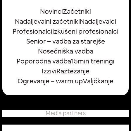
Novinci
Začetniki
Nadaljevalni začetniki
Nadaljevalci
Profesionalci
Izkušeni profesionalci
Senior – vadba za starejše
Nosečniška vadba
Poporodna vadba
15min treningi
Izzivi
Raztezanje
Ogrevanje – warm up
Valjčkanje
Media partners