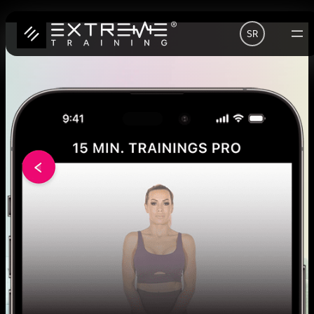
Скочи
SR
на
садржај