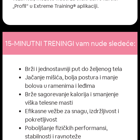
„Profil” u Extreme Training® aplikaciji.
15-MINUTNI TRENINGI vam nude sledeće:
Brži i jednostavniji put do željenog tela
Jačanje mišića, bolja postura i manje
bolova u ramenima i leđima
Brže sagorevanje kalorija i smanjenje
viška telesne masti
Efikasne vežbe za snagu, izdržljivost i
pokretljivost
Poboljšanje fizičkih performansi,
stabilnosti i ravnoteže