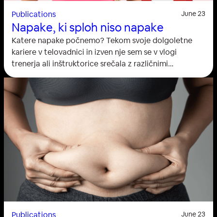
Publications
June 23
Napake, ki sploh niso napake
Katere napake počnemo? Tekom svoje dolgoletne
kariere v telovadnici in izven nje sem se v vlogi
trenerja ali inštruktorice srečala z različnimi
predsodki, ki so v glavnem moteči dejavniki celotnega
procesa. V tem besedilu bom poskušala opozoriti na
isto z argumentom, ki prinaša pravilno razmišljanje in
s tem boljše rezultate. Ženske ne smejo dvigovati
uteži,…
Publications
June 23