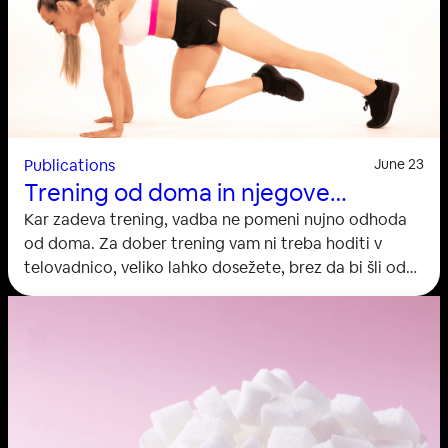
E
P
R
E
H
R
A
N
E
Publications
June 23
Trening od doma in njegove
prednosti
Kar zadeva trening, vadba ne pomeni nujno odhoda
od doma. Za dober trening vam ni treba hoditi v
telovadnico, veliko lahko dosežete, brez da bi šli od
doma. Ne glede na to, ali želite izboljšati vzdržljivost,
povečati moč, pokuriti kalorije, ohraniti linijo, ali vse
našteto, lahko to dosežete iz udobja svojega doma.
Pravzaprav so prednosti vadbe doma precej
impresivne. Prikladno je…