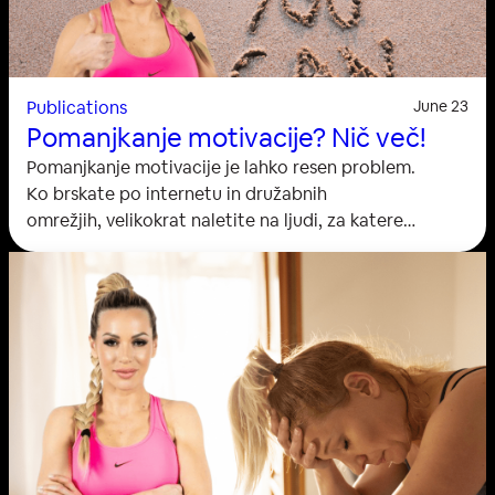
Publications
June 23
Pomanjkanje motivacije? Nič več!
Pomanjkanje motivacije je lahko resen problem.
Ko brskate po internetu in družabnih
omrežjih, velikokrat naletite na ljudi, za katere
se vam zdi, da imajo neskončno energijo za vsak
dan. Najverjetneje se sprašujete, kako jim to
uspeva. Se tudi sami težko gibate in motivirate za
trening? Se zalotite, da se kdaj vprašate “Zakaj tega
ne morem sama storiti”? ali “Kako naj telovadim? »Ali
morda uživate v vadbi, a pogosto
preprosto niste razpoloženi za…