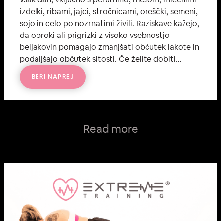
izdelki, ribami, jajci, stročnicami, oreščki, semeni,
sojo in celo polnozrnatimi živili. Raziskave kažejo,
da obroki ali prigrizki z visoko vsebnostjo
beljakovin pomagajo zmanjšati občutek lakote in
podaljšajo občutek sitosti. Če želite dobiti…
BERI NAPREJ
:
B
E
L
J
A
K
O
Read more
V
I
N
E
–
O
S
N
O
V
A
Z
D
R
A
V