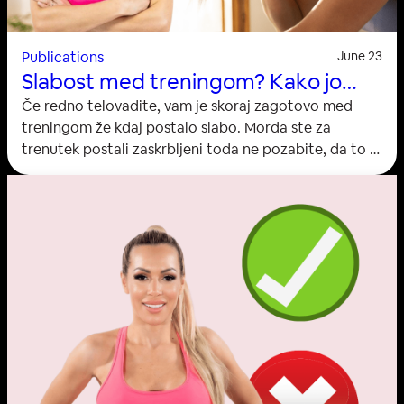
Publications
June 23
Slabost med treningom? Kako jo
preprečiti?
Če redno telovadite, vam je skoraj zagotovo med
treningom že kdaj postalo slabo. Morda ste za
trenutek postali zaskrbljeni toda ne pozabite, da to ni
nenavaden pojav, ter da ga je mogoče preprečiti.
Slabost in celo bruhanje se najpogosteje pojavi med
visoko intenzivnim treningom. Kaj povzroča slabost?
Dejavnikov, ki povzročajo ta pojav, je več. Najprej
preveč hrane ali tekočine v želodcu, ali pa
celo prazen želodec.…