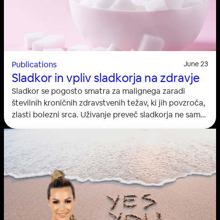
Publications
June 23
Sladkor in vpliv sladkorja na zdravje
Sladkor se pogosto smatra za malignega zaradi
številnih kroničnih zdravstvenih težav, ki jih povzroča,
zlasti bolezni srca. Uživanje preveč sladkorja ne samo,
da zavira izgubo teže, ampak lahko tudi pospeši
izločanje hrane, ki je bogata s hranili. Kljub
opozorilom mnogi še vedno pretiravajo s sladkorjem.
Povprečna dnevna poraba sladkorja ponekod znaša
že 73 gramov ali 17,4 žlice, kar se je v zadnjih letih
nekoliko zmanjšalo,…