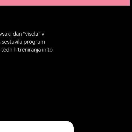
saki dan “visela” v
m sestavila program
tednih treniranja in to