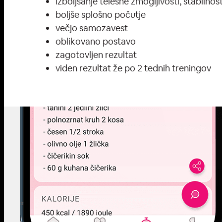
izboljšanje telesne zmogljivosti, stabilnos
boljše splošno počutje
večjo samozavest
oblikovano postavo
zagotovljen rezultat
viden rezultat že po 2 tednih treningov