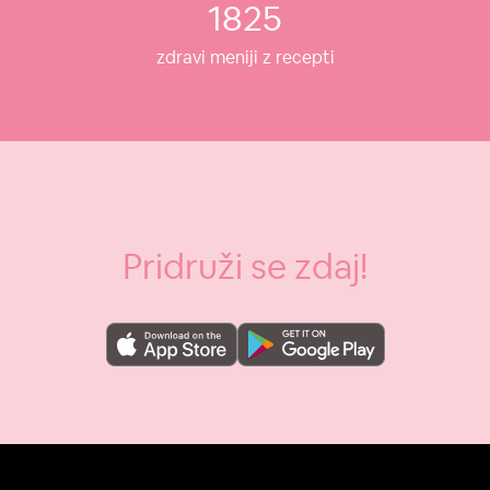
1825
zdravi meniji z recepti
Pridruži se zdaj!