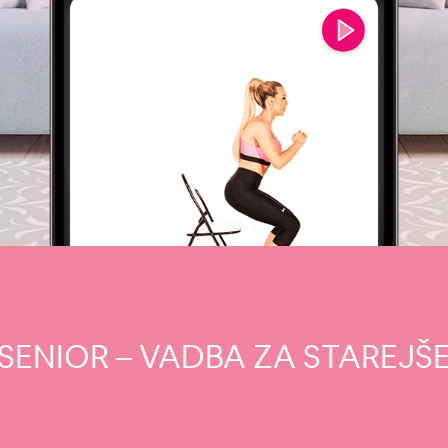
SENIOR – VADBA ZA STAREJŠ