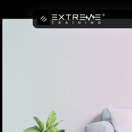
Preskoči
na
vsebino