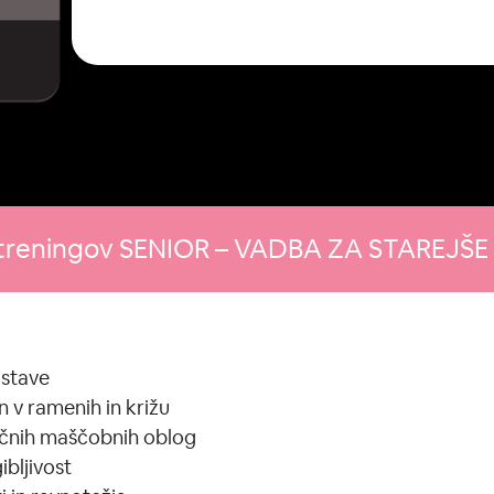
treningov SENIOR – VADBA ZA STAREJŠE 
ostave
n v ramenih in križu
večnih maščobnih oblog
ibljivost