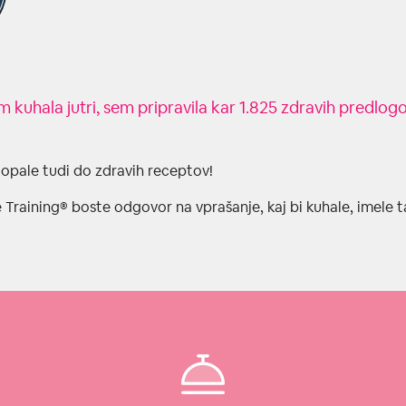
kuhala jutri, sem pripravila kar 1.825 zdravih predlogov
opale tudi do zdravih receptov!
Training®️ boste odgovor na vprašanje, kaj bi kuhale, imele ta