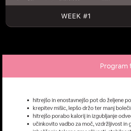
Program 
hitrejšo in enostavnejšo pot do željene p
krepitev mišic, lepšo držo ter manj boleči
hitrejšo porabo kalorij in izgubljanje od
učinkovito vadbo za moč, vzdržljivost in g