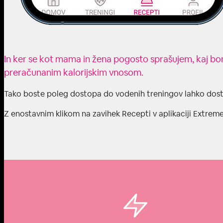
In ker se kot mama in žena pogosto sprašujem, kaj bom 
preračunanim kalorijskim vnosom.
Tako boste poleg dostopa do vodenih treningov lahko dost
Z enostavnim klikom na zavihek Recepti v aplikaciji Extreme 