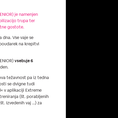
ENIOR) je namenjen
ilizacijo trupa ter
stne gostote.
a dna. Vse vaje se
 poudarek na krepitvi
SENIOR)
vsebuje 6
eden.
hova težavnost pa iz tedna
sti se dvigne tudi
l« v aplikaciji Extreme
reniranja (št. porabljenih
št. Izvedenih vaj …) za