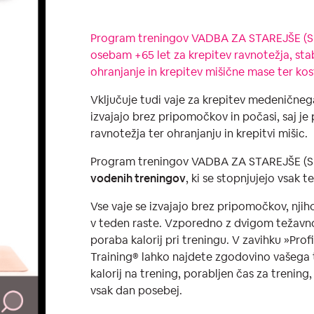
Program treningov VADBA ZA STAREJŠE (S
osebam +65 let za krepitev ravnotežja, stab
ohranjanje in krepitev mišične mase ter ko
Vključuje tudi vaje za krepitev medeničneg
izvajajo brez pripomočkov in počasi, saj je
ravnotežja ter ohranjanju in krepitvi mišic.
Program treningov VADBA ZA STAREJŠE (
vodenih treningov
, ki se stopnjujejo vsak t
Vse vaje se izvajajo brez pripomočkov, nji
v teden raste. Vzporedno z dvigom težavno
poraba kalorij pri treningu. V zavihku »Profi
Training®️ lahko najdete zgodovino vašega t
kalorij na trening, porabljen čas za trening, 
vsak dan posebej.