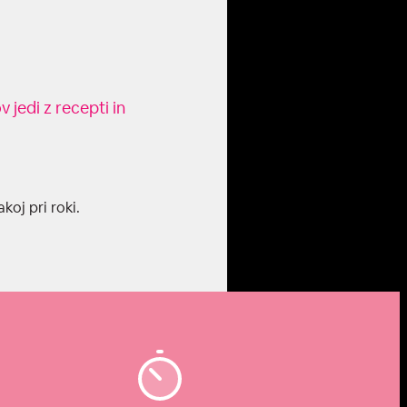
 jedi z recepti in
koj pri roki.