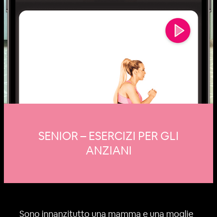
SENIOR – ESERCIZI PER GLI
ANZIANI
Sono innanzitutto una mamma e una moglie