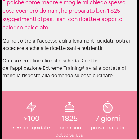
E poiché come madre e moglie mi chiedo spesso
cosa cucinerò domani, ho preparato ben 1.825
suggerimenti di pasti sani con ricette e apporto
calorico calcolato.
Quindi, oltre all’accesso agli allenamenti guidati, potrai
accedere anche alle ricette sani e nutrienti!
Con un semplice clic sulla scheda Ricette
dell’applicazione Extreme Training®️ avrai a portata di
mano la risposta alla domanda su cosa cucinare.
>100
1825
7 giorni
sessioni guidate
menu con
prova gratuita
ricette salutari