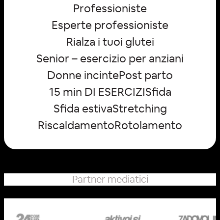
Professioniste
Esperte professioniste
Rialza i tuoi glutei
Senior – esercizio per anziani
Donne incinte
Post parto
15 min DI ESERCIZI
Sfida
Sfida estiva
Stretching
Riscaldamento
Rotolamento
Partner mediatici