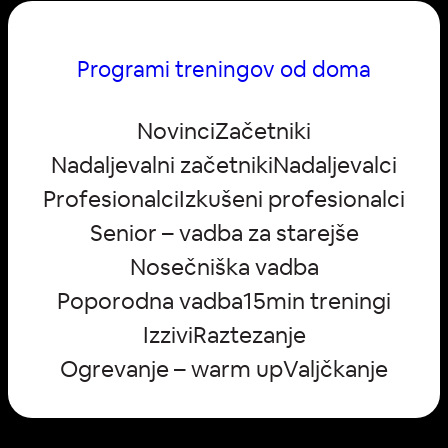
Programi treningov od doma
Novinci
Začetniki
Nadaljevalni začetniki
Nadaljevalci
Profesionalci
Izkušeni profesionalci
Senior – vadba za starejše
Nosečniška vadba
Poporodna vadba
15min treningi
Izzivi
Raztezanje
Ogrevanje – warm up
Valjčkanje