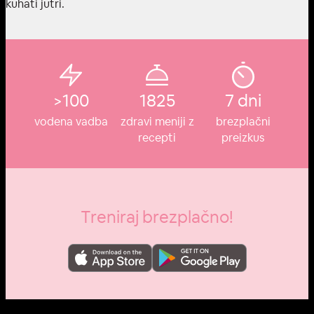
kuhati jutri.
>100
1825
7 dni
vodena vadba
zdravi meniji z
brezplačni
recepti
preizkus
Treniraj brezplačno!