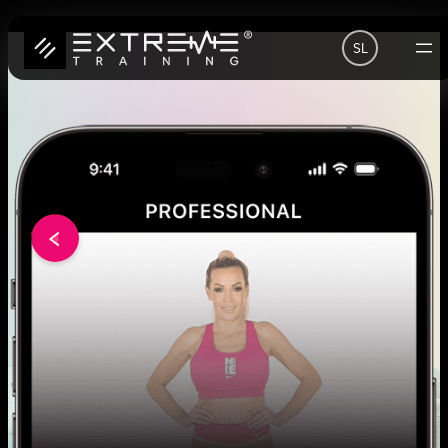
Preskoči
SL
na
vsebino