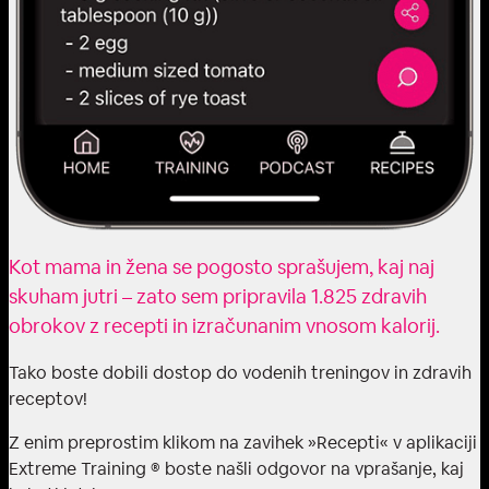
Kot mama in žena se pogosto sprašujem, kaj naj
skuham jutri – zato sem pripravila 1.825 zdravih
obrokov z recepti in izračunanim vnosom kalorij.
Tako boste dobili dostop do vodenih treningov in zdravih
receptov!
Z enim preprostim klikom na zavihek »Recepti« v aplikaciji
Extreme Training ® boste našli odgovor na vprašanje, kaj