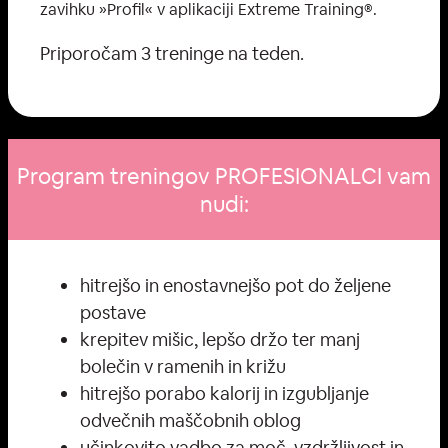
zavihku »Profil« v aplikaciji Extreme Training®.
Priporočam 3 treninge na teden.
Program treningov PROFESIONALCI vam
nudi:
hitrejšo in enostavnejšo pot do željene
postave
krepitev mišic, lepšo držo ter manj
bolečin v ramenih in križu
hitrejšo porabo kalorij in izgubljanje
odvečnih maščobnih oblog
učinkovito vadbo za moč, vzdržljivost in