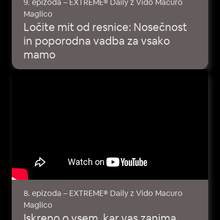
9. epizoda – EXTREME® Daily z Vido Macuro
Maglico
Ločite mit od resnice: Nosečnost
in poporodna vadba za vsako
mamo
8. epizoda – EXTREME® Daily z Vido Macuro
Maglico
Iskreno o vsem, kar vas zanima