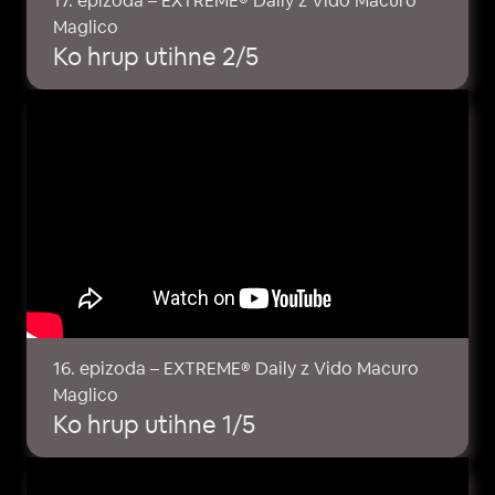
17. epizoda – EXTREME® Daily z Vido Macuro
Maglico
Ko hrup utihne 2/5
16. epizoda – EXTREME® Daily z Vido Macuro
Maglico
Ko hrup utihne 1/5