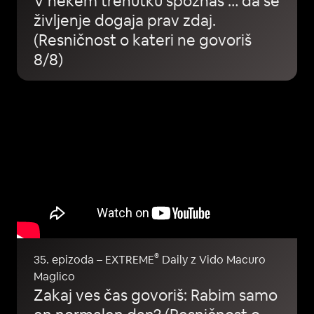
V nekem trenutku spoznaš … da se
življenje dogaja prav zdaj.
(Resničnost o kateri ne govoriš
8/8)
®
35. epizoda – EXTREME
Daily z Vido Macuro
Maglico
Zakaj ves čas govoriš: Rabim samo