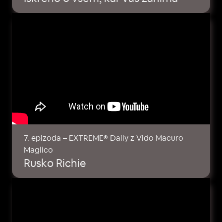
7. epizoda – EXTREME® Daily z Vido Macuro
Maglico
Rusko Richie