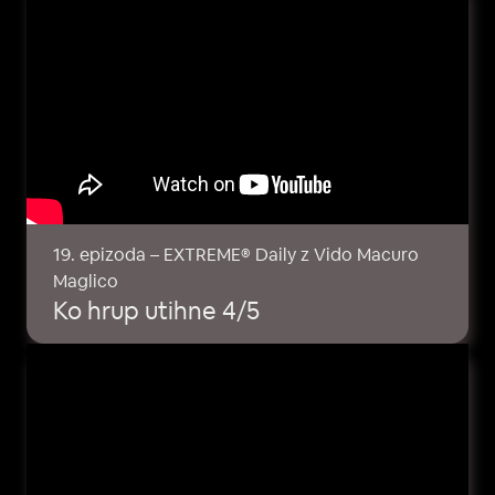
19. epizoda – EXTREME® Daily z Vido Macuro
Maglico
Ko hrup utihne 4/5