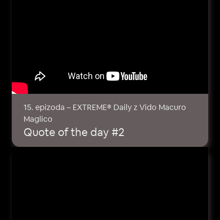
15. epizoda – EXTREME® Daily z Vido Macuro
Maglico
Quote of the day #2