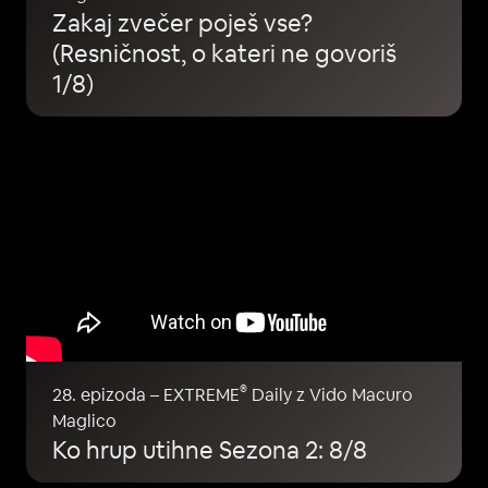
Zakaj zvečer poješ vse?
(Resničnost, o kateri ne govoriš
1/8)
®
28. epizoda – EXTREME
Daily z Vido Macuro
Maglico
Ko hrup utihne Sezona 2: 8/8