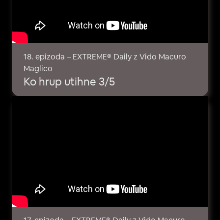
18. epizoda – EXTREME® Daily z Vido Macuro
Maglico
Ko hrup utihne 3/5