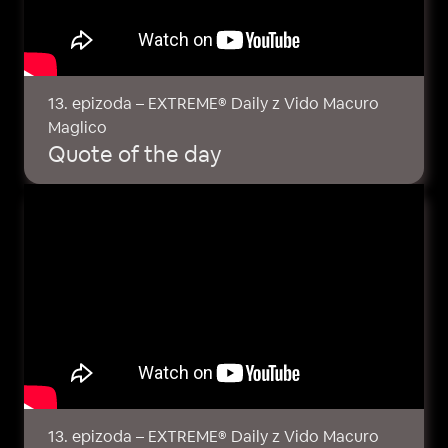
13. epizoda – EXTREME® Daily z Vido Macuro
Maglico
Quote of the day
13. epizoda – EXTREME® Daily z Vido Macuro