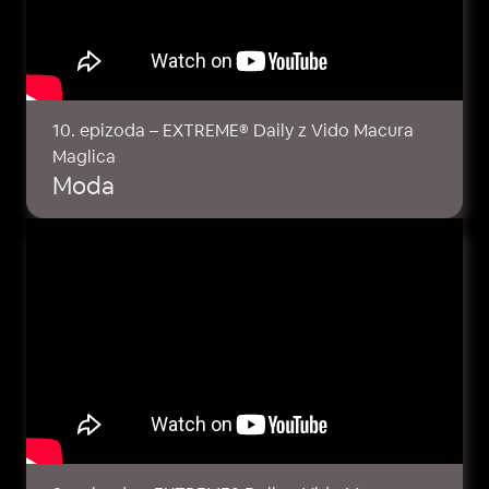
10. epizoda – EXTREME® Daily z Vido Macura
Maglica
Moda