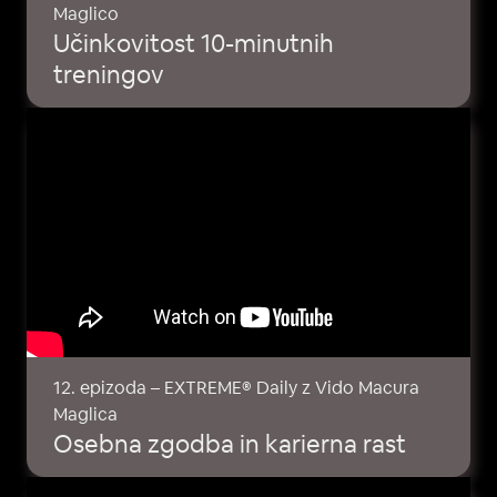
Maglico
Učinkovitost 10-minutnih
treningov
12. epizoda – EXTREME® Daily z Vido Macura
Maglica
Osebna zgodba in karierna rast