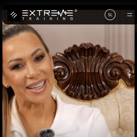
Preskoči
SL
na
vsebino