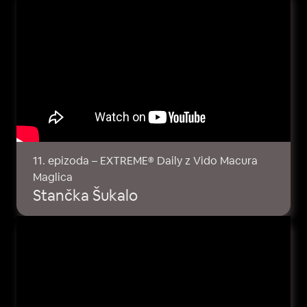
11. epizoda – EXTREME® Daily z Vido Macura
Maglica
Stančka Šukalo