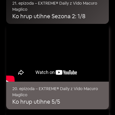
21. epizoda – EXTREME® Daily z Vido Macuro
Maglico
Ko hrup utihne Sezona 2: 1/8
20. epizoda – EXTREME® Daily z Vido Macuro
Maglico
Ko hrup utihne 5/5