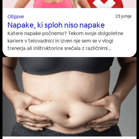
Objave
23 junija
Napake, ki sploh niso napake
Katere napake počnemo? Tekom svoje dolgoletne
kariere v telovadnici in izven nje sem se v vlogi
trenerja ali inštruktorice srečala z različnimi
predsodki, ki so v glavnem moteči dejavniki celotnega
procesa. V tem besedilu bom poskušala opozoriti na
isto z argumentom, ki prinaša pravilno razmišljanje in
s tem boljše rezultate. Ženske ne smejo dvigovati
uteži,…