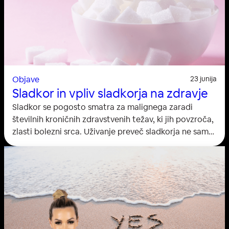
Objave
23 junija
Sladkor in vpliv sladkorja na zdravje
Sladkor se pogosto smatra za malignega zaradi
številnih kroničnih zdravstvenih težav, ki jih povzroča,
zlasti bolezni srca. Uživanje preveč sladkorja ne samo,
da zavira izgubo teže, ampak lahko tudi pospeši
izločanje hrane, ki je bogata s hranili. Kljub
opozorilom mnogi še vedno pretiravajo s sladkorjem.
Povprečna dnevna poraba sladkorja ponekod znaša
že 73 gramov ali 17,4 žlice, kar se je v zadnjih letih
nekoliko zmanjšalo,…