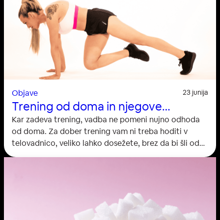
A
V
E
P
R
E
H
R
A
N
E
Objave
23 junija
Trening od doma in njegove
prednosti
Kar zadeva trening, vadba ne pomeni nujno odhoda
od doma. Za dober trening vam ni treba hoditi v
telovadnico, veliko lahko dosežete, brez da bi šli od
doma. Ne glede na to, ali želite izboljšati vzdržljivost,
povečati moč, pokuriti kalorije, ohraniti linijo, ali vse
našteto, lahko to dosežete iz udobja svojega doma.
Pravzaprav so prednosti vadbe doma precej
impresivne. Prikladno je…