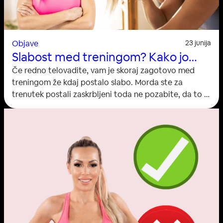
Objave
23 junija
Slabost med treningom? Kako jo
preprečiti?
Če redno telovadite, vam je skoraj zagotovo med
treningom že kdaj postalo slabo. Morda ste za
trenutek postali zaskrbljeni toda ne pozabite, da to ni
nenavaden pojav, ter da ga je mogoče preprečiti.
Slabost in celo bruhanje se najpogosteje pojavi med
visoko intenzivnim treningom. Kaj povzroča slabost?
Dejavnikov, ki povzročajo ta pojav, je več. Najprej
preveč hrane ali tekočine v želodcu, ali pa
celo prazen želodec.…