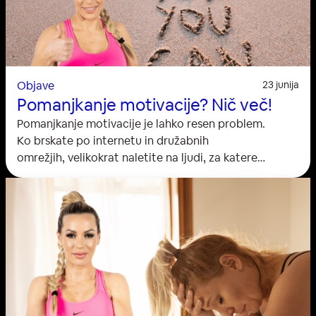
Objave
23 junija
Pomanjkanje motivacije? Nič več!
Pomanjkanje motivacije je lahko resen problem.
Ko brskate po internetu in družabnih
omrežjih, velikokrat naletite na ljudi, za katere
se vam zdi, da imajo neskončno energijo za vsak
dan. Najverjetneje se sprašujete, kako jim to
uspeva. Se tudi sami težko gibate in motivirate za
trening? Se zalotite, da se kdaj vprašate “Zakaj tega
ne morem sama storiti”? ali “Kako naj telovadim? »Ali
morda uživate v vadbi, a pogosto
preprosto niste razpoloženi za…