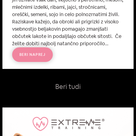
mlečnimi izdelki, ribami, jajci, stročnicami,
oreščki, semeni, sojo in celo polnozrnatimi živili.
Raziskave kažejo, da obroki ali prigrizki z visoko
vsebnostjo beljakovin pomagajo zmanjšati
občutek lakote in podaljšajo občutek sitosti. Če
želite dobiti najbolj natančno priporočilo…
BERI NAPREJ
:
B
E
L
J
A
K
O
Beri tudi
V
I
N
E
–
O
S
N
O
V
A
Z
D
R