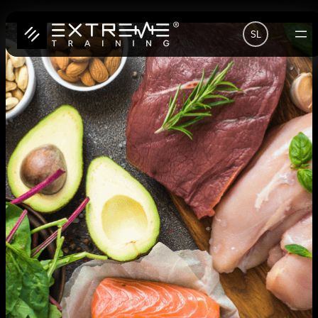
Preskoči
SL
na
vsebino