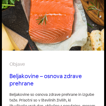
Objave
Beljakovine – osnova zdrave
prehrane
Beljakovine so osnova zdrave prehrane in izgube
teže. Prisotni so v številnih živilih, ki
jih uživate vsak dan, vključno s perutnino, mesom,