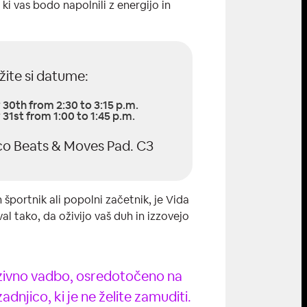
 ki vas bodo napolnili z energijo in
žite si datume:
30th from 2:30 to 3:15 p.m.
31st from 1:00 to 1:45 p.m.
co Beats & Moves Pad. C3
n športnik ali popolni začetnik, je Vida
val tako, da oživijo vaš duh in izzovejo
luzivno vadbo, osredotočeno na
adnjico, ki je ne želite zamuditi.