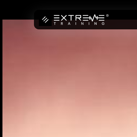
Preskoči
na
vsebino