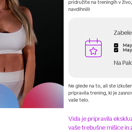
pridružite na treningih v živo,
navdihnili!
Zabele
May 
May 
Na Pal
Ne glede na to, ali ste izkuše
pripravila trening, ki je zasno
vaše telo.
Vida je pripravila eksk
vaše trebušne mišice in z