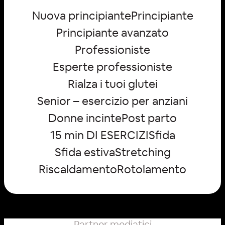
Nuova principiante
Principiante
Principiante avanzato
Professioniste
Esperte professioniste
Rialza i tuoi glutei
Senior – esercizio per anziani
Donne incinte
Post parto
15 min DI ESERCIZI
Sfida
Sfida estiva
Stretching
Riscaldamento
Rotolamento
Partner mediatici