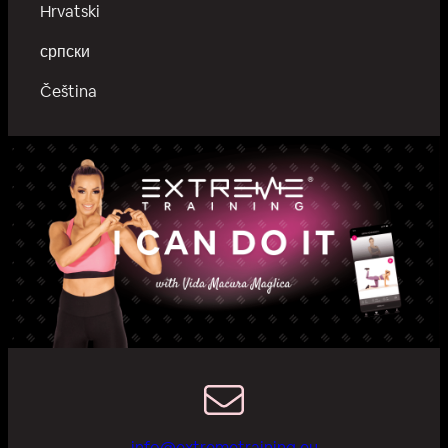
Hrvatski
српски
Čeština
info@extremetraining.eu