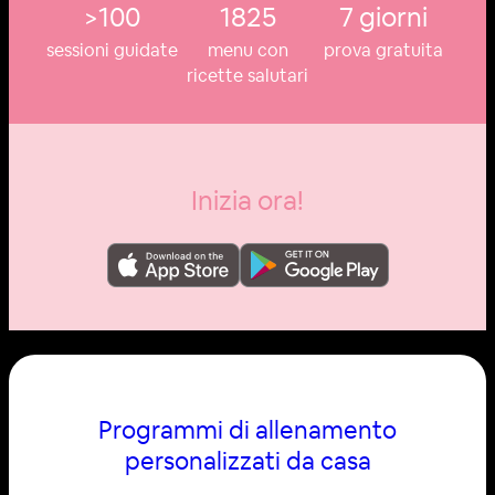
>100
1825
7 giorni
sessioni guidate
menu con
prova gratuita
ricette salutari
Inizia ora!
Programmi di allenamento
personalizzati da casa