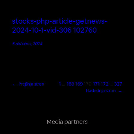
stocks-php-article-getnews-
2024-10-1-vid-306 102760
5 oktobra, 2024
1
…
168
169
170
171
172
…
327
←
Prejšnja stran
Naslednja stran
→
Media partners