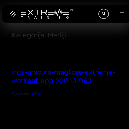
Preskoči
na
SL
vsebino
Kategorija:
Mediji
vida-macura-maglicas-extreme-
workout-app-220 101960
5 oktobra, 2024