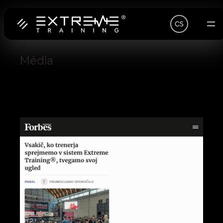
Přeskočit
na
CS
obsah
Média