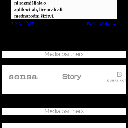
1
2
3
…
327
Další stránka
→
Media partners
Media partners