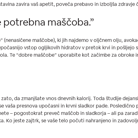
estavina zavira vaš apetit, poveča prebavo in izboljša zdravje 
e potrebna maščoba.”
” (nenasičene maščobe), ki jih najdemo v oljčnem olju, avoka
očasnijo vstop ogljikovih hidratov v pretok krvi in ​​pošljejo
mola. Te “dobre maščobe” uporabite kot začimbe za obroke in
zato, da zmanjšate vnos dnevnih kalorij. Toda študije dejansko
k, se vaša presnova upočasni in krvni sladkor pade. Posledično
iznete – pogostokrat preveč maščob in sladkorja – ali pa zar
ka. Ko jeste zajtrk, se vaše telo počuti nahranjeno in zadovol