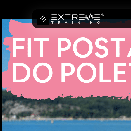
Preskoči
na
vsebino