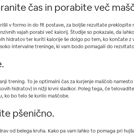
hranite čas in porabite več maš
rišli v formo in do fit postave, za boljše rezultate preklopit
enzivnih vajah porabi več kalorij. Študije so pokazale, da lah
ih hidratov ter kuriti kalorije še dolgo po tem, ko končate z 
isoko intervalne treninge, ki vam bodo pomagali do rezultatov
e.
ranji trening. To je optimalni čas za kurjenje maščob namesto 
ikovih hidratov) in nižji krvni sladkor. Poleg tega, če telova
 ko bo telo še kurilo maščobe.
te pšenično.
 zdrav od belega kruha. Kako pa vam lahko to pomaga pri hujšan