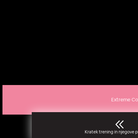
Extreme Cor
Prej
šnji:
Kratek trening in njegove 