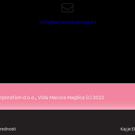
info@extremetraining.eu
poration d.o.o., Vida Macura Maglica (c) 2022
Politika Zasebnosti
Splošni Pogoji
Politika Piskotkov
prednosti
Kaj je E