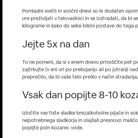
Pomladni svetli in sončni dnevi so le dodaten opomn
ure preživljati v telovadnici in se izstradati, da b
kilograme in kako do seksi bikini postave do tega p
Jejte 5x na dan
To ne pomeni, da si v enem dnevu privoščite pet pol
zajtrkujte (v eni uri po prebujanju ali po jutranji 
preprečilo, da bi vaše telo prešlo v način stradanj
Vsak dan popijte 8-10 ko
Izločite vse tiste sladke brezalkoholne pijače in so
nepotrebnega sladkorja in olajšali presnovo maščob
popijte poln kozarec vode.