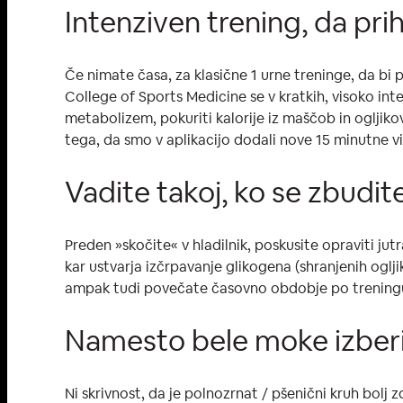
Intenziven trening, da pri
Če nimate časa, za klasične 1 urne treninge, da bi p
College of Sports Medicine se v kratkih, visoko int
metabolizem, pokuriti kalorije iz maščob in ogljikov
tega, da smo v aplikacijo dodali nove 15 minutne v
Vadite takoj, ko se zbudit
Preden »skočite« v hladilnik, poskusite opraviti jut
kar ustvarja izčrpavanje glikogena (shranjenih oglj
ampak tudi povečate časovno obdobje po treningu,
Namesto bele moke izberi
Ni skrivnost, da je polnozrnat / pšenični kruh bolj