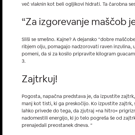
več vlaknin kot beli ogljikovi hidrati. Ta čarobna s
“Za izgorevanje maščob j
Sliši se smešno. Kajne? A dejansko “dobre maščobe
ribjem olju, pomagajo nadzorovati raven inzulina, up
pomeni, da si za kosilo pripravite kilogram guaca
3.
Zajtrkuj!
Pogosta, napačna predstava je, da izpustite zajtrk, 
manj kot tisti, ki ga preskočijo. Ko izpustite zajtr
lahko privede do tega, da zjutraj »na hitro« prigr
nadomestili energijo, ki jo telo pogreša še od zajtr
prenajedali preostanek dneva. “