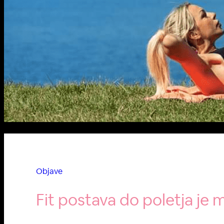
Objave
Fit postava do poletja je 