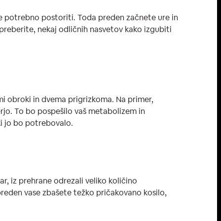
 je potrebno postoriti. Toda preden začnete ure in
 preberite, nekaj odličnih nasvetov kako izgubiti
imi obroki in dvema prigrizkoma. Na primer,
ečerjo. To bo pospešilo vaš metabolizem in
ki jo bo potrebovalo.
r, iz prehrane odrezali veliko količino
 preden vase zbašete težko pričakovano kosilo,