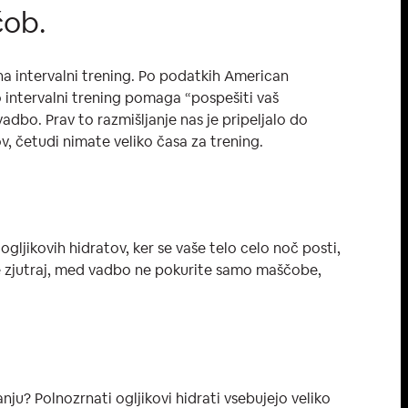
čob.
e na intervalni trening. Po podatkih American
ko intervalni trening pomaga “pospešiti vaš
vadbo. Prav to razmišljanje nas je pripeljalo do
, četudi nimate veliko časa za trening.
ogljikovih hidratov, ker se vaše telo celo noč posti,
dite zjutraj, med vadbo ne pokurite samo maščobe,
ju? Polnozrnati ogljikovi hidrati vsebujejo veliko