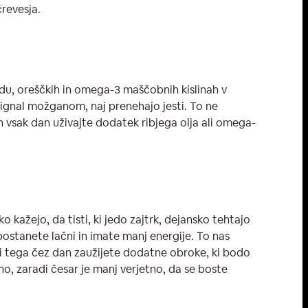
črevesja.
du, oreščkih in omega-3 maščobnih kislinah v
 signal možganom, naj prenehajo jesti. To ne
 vsak dan uživajte dodatek ribjega olja ali omega-
 kažejo, da tisti, ki jedo zajtrk, dejansko tehtajo
 postanete lačni in imate manj energije. To nas
adi tega čez dan zaužijete dodatne obroke, ki bodo
jno, zaradi česar je manj verjetno, da se boste