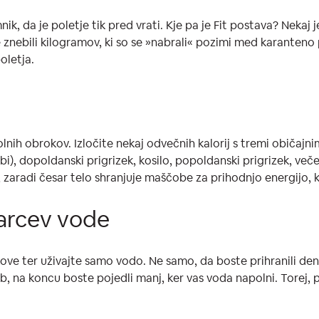
ik, da je poletje tik pred vrati. Kje pa je Fit postava? Nekaj
i se znebili kilogramov, ki so se »nabrali« pozimi med karanteno
oletja.
nih obrokov. Izločite nekaj odvečnih kalorij s tremi običajn
vadbi), dopoldanski prigrizek, kosilo, popoldanski prigrizek, v
a, zaradi česar telo shranjuje maščobe za prihodnjo energijo, 
zarcev vode
kove ter uživajte samo vodo. Ne samo, da boste prihranili dena
, na koncu boste pojedli manj, ker vas voda napolni. Torej,