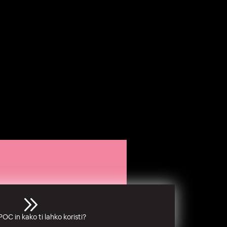
Nasl
ednj
POC in kako ti lahko koristi?
i: