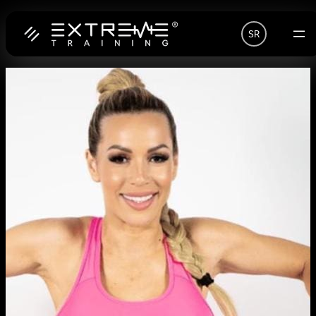
Скочи
SR
на
садржај