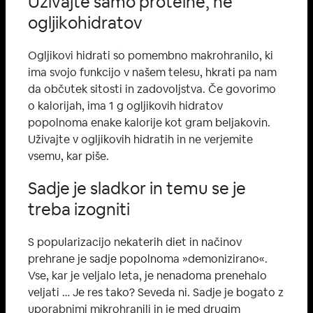
Uživajte samo proteine, ne
ogljikohidratov
Ogljikovi hidrati so pomembno makrohranilo, ki
ima svojo funkcijo v našem telesu, hkrati pa nam
da občutek sitosti in zadovoljstva. Če govorimo
o kalorijah, ima 1 g ogljikovih hidratov
popolnoma enake kalorije kot gram beljakovin.
Uživajte v ogljikovih hidratih in ne verjemite
vsemu, kar piše.
Sadje je sladkor in temu se je
treba izogniti
S popularizacijo nekaterih diet in načinov
prehrane je sadje popolnoma »demonizirano«.
Vse, kar je veljalo leta, je nenadoma prenehalo
veljati … Je res tako? Seveda ni. Sadje je bogato z
uporabnimi mikrohranili in je med drugim