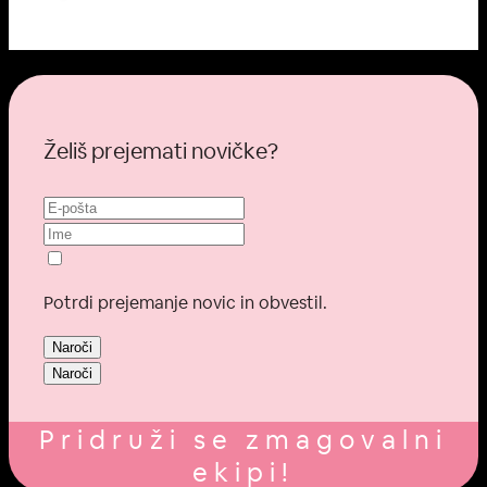
Želiš prejemati novičke?
Potrdi prejemanje novic in obvestil.
Naroči
Naroči
Pridruži se zmagovalni
ekipi!