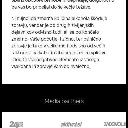
ublaži občutek tesnobe in depresije, dolgoročno
pa vas bo pripeljal do še večje težave.
Ni nujno, da zmerna količina alkohola škoduje
zdravju, vendar je od drugih življenjskih
dejavnikov odvisno tudi, ali se bo končalo
zmerno. Vaše počutje, fizično, ter psihično
zdravje je tako v veliki meri odvisno od večih
faktorjev, na kater imate neposreden vpliv vi.
Izločite vse negativne elemente iz vašega
vsakdana in zdravje vam bo hvaležno.
Media partners