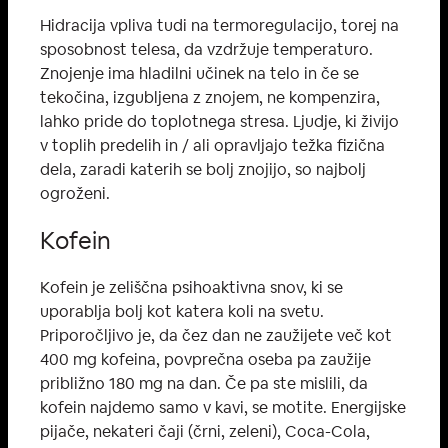
Hidracija vpliva tudi na termoregulacijo, torej na
sposobnost telesa, da vzdržuje temperaturo.
Znojenje ima hladilni učinek na telo in če se
tekočina, izgubljena z znojem, ne kompenzira,
lahko pride do toplotnega stresa. Ljudje, ki živijo
v toplih predelih in / ali opravljajo težka fizična
dela, zaradi katerih se bolj znojijo, so najbolj
ogroženi.
Kofein
Kofein je zeliščna psihoaktivna snov, ki se
uporablja bolj kot katera koli na svetu.
Priporočljivo je, da čez dan ne zaužijete več kot
400 mg kofeina, povprečna oseba pa zaužije
približno 180 mg na dan. Če pa ste mislili, da
kofein najdemo samo v kavi, se motite. Energijske
pijače, nekateri čaji (črni, zeleni), Coca-Cola,