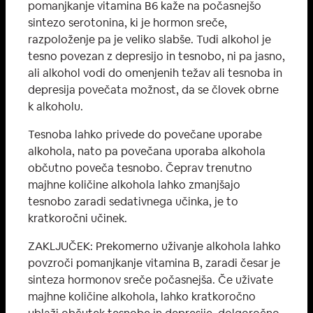
pomanjkanje vitamina B6 kaže na počasnejšo
sintezo serotonina, ki je hormon sreče,
razpoloženje pa je veliko slabše. Tudi alkohol je
tesno povezan z depresijo in tesnobo, ni pa jasno,
ali alkohol vodi do omenjenih težav ali tesnoba in
depresija povečata možnost, da se človek obrne
k alkoholu.
Tesnoba lahko privede do povečane uporabe
alkohola, nato pa povečana uporaba alkohola
občutno poveča tesnobo. Čeprav trenutno
majhne količine alkohola lahko zmanjšajo
tesnobo zaradi sedativnega učinka, je to
kratkoročni učinek.
ZAKLJUČEK: Prekomerno uživanje alkohola lahko
povzroči pomanjkanje vitamina B, zaradi česar je
sinteza hormonov sreče počasnejša. Če uživate
majhne količine alkohola, lahko kratkoročno