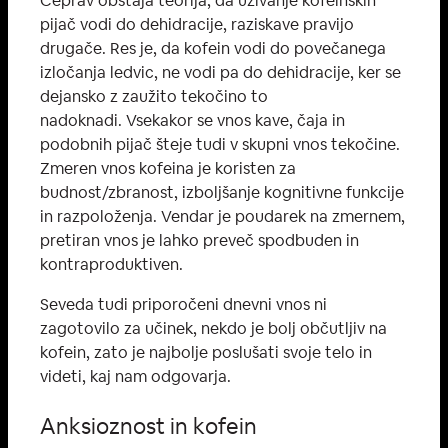
Čeprav obstaja teorija, da uživanje kofeinskih
pijač vodi do dehidracije, raziskave pravijo
drugače. Res je, da kofein vodi do povečanega
izločanja ledvic, ne vodi pa do dehidracije, ker se
dejansko z zaužito tekočino to
nadoknadi. Vsekakor se vnos kave, čaja in
podobnih pijač šteje tudi v skupni vnos tekočine.
Zmeren vnos kofeina je koristen za
budnost/zbranost, izboljšanje kognitivne funkcije
in razpoloženja. Vendar je poudarek na zmernem,
pretiran vnos je lahko preveč spodbuden in
kontraproduktiven.
Seveda tudi priporočeni dnevni vnos ni
zagotovilo za učinek, nekdo je bolj občutljiv na
kofein, zato je najbolje poslušati svoje telo in
videti, kaj nam odgovarja.
Anksioznost in kofein