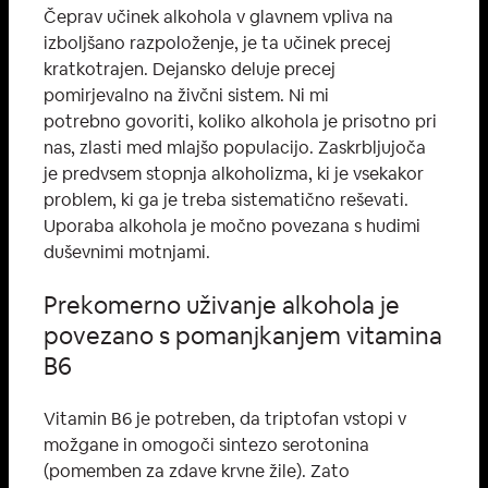
Čeprav učinek alkohola v glavnem vpliva na
izboljšano razpoloženje, je ta učinek precej
kratkotrajen. Dejansko deluje precej
pomirjevalno na živčni sistem. Ni mi
potrebno govoriti, koliko alkohola je prisotno pri
nas, zlasti med mlajšo populacijo. Zaskrbljujoča
je predvsem stopnja alkoholizma, ki je vsekakor
problem, ki ga je treba sistematično reševati.
Uporaba alkohola je močno povezana s hudimi
duševnimi motnjami.
Prekomerno uživanje alkohola je
povezano s pomanjkanjem vitamina
B6
Vitamin B6 je potreben, da triptofan vstopi v
možgane in omogoči sintezo serotonina
(pomemben za zdave krvne žile). Zato