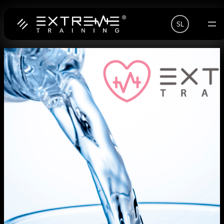
Preskoči
SL
na
vsebino