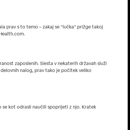
ala prav s to temo – zakaj se “lučka” prižge takoj
 Health.com.
anost zaposlenih. Siesta v nekaterih državah služi
delovnih nalog, prav tako je počitek veliko
 se kot odrasli naučili spoprijeti z njo. Kratek