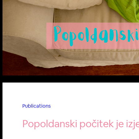
Publications
Popoldanski počitek je 