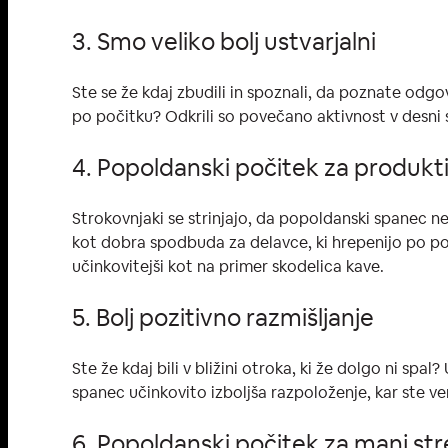
3. Smo veliko bolj ustvarjalni
Ste se že kdaj zbudili in spoznali, da poznate odgo
po počitku? Odkrili so povečano aktivnost v desni
4. Popoldanski počitek za produkt
Strokovnjaki se strinjajo, da popoldanski spanec n
kot dobra spodbuda za delavce, ki hrepenijo po poč
učinkovitejši kot na primer skodelica kave.
5. Bolj pozitivno razmišljanje
Ste že kdaj bili v bližini otroka, ki že dolgo ni spa
spanec učinkovito izboljša razpoloženje, kar ste ve
6. Popoldanski počitek za manj str