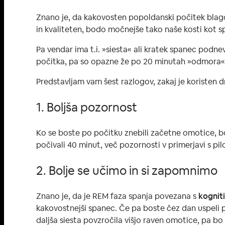
Znano je, da kakovosten popoldanski počitek blagod
in kvaliteten, bodo močnejše tako naše kosti kot s
Pa vendar ima t.i. »siesta« ali kratek spanec podn
počitka, pa so opazne že po 20 minutah »odmora«. U
Predstavljam vam šest razlogov, zakaj je koristen d
1. Boljša pozornost
Ko se boste po počitku znebili začetne omotice, bo
počivali 40 minut, več pozornosti v primerjavi s pil
2. Bolje se učimo in si zapomnimo
Znano je, da je REM faza spanja povezana s
kognit
kakovostnejši spanec. Če pa boste čez dan uspeli po
daljša siesta povzročila višjo raven omotice, pa bo 