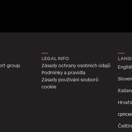
LEGAL INFO
LANG
ort group
Zásady ochrany osobních údajů
Englis
Podmínky a pravidla
Sloven
Zásady používání souborů
cookie
Italia
Hrvats
српск
Češti