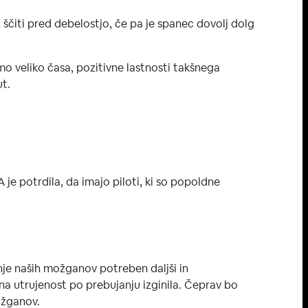
ščiti pred debelostjo, če pa je spanec dovolj dolg
mo veliko časa, pozitivne lastnosti takšnega
ut.
je potrdila, da imajo piloti, ki so popoldne
anje naših možganov potreben daljši in
lna utrujenost po prebujanju izginila. Čeprav bo
možganov.