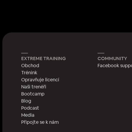
EXTREME TRAINING
COMMUNITY
Obchod
Facebook supp
Trénink
Opravňuje licencí
Naši trenéři
Bootcamp
Blog
Podcast
Media
Připojte se k nám