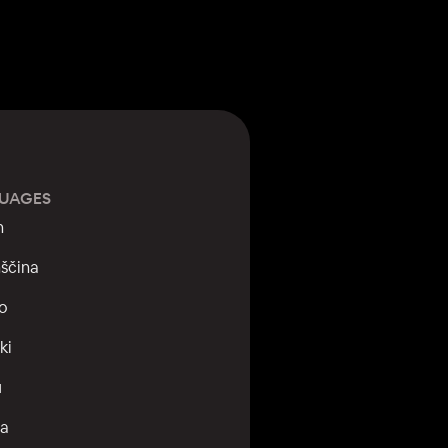
UAGES
h
ščina
no
ki
и
na