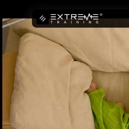
Přeskočit
na
obsah