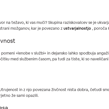
vor na težavo, ki vas muči? Skupina raziskovalcev se je ukvarj
 strani možganov, kar je povezano z
ustvarjalnostjo
, poroča
ivnost
e pomeni »lenobe v službi« in dejansko lahko spodbuja angažir
itku med službenim časom, pa tudi za tiste, ki so naveličani 
l? Utrujenost in z njo povezana živčnost nista dobra, četudi smo
rjetno že sami opazili.
esa