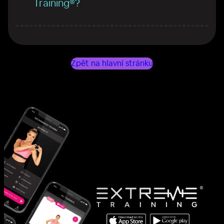
Training®?
Zpět na hlavní stránku