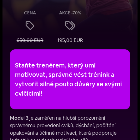
CENA
AKCE -70%
650,00 EUR
195,00 EUR
Staňte trenérem, který umí
motivovat, správně vést trénink a
vytvořit silné pouto důvěry se svými
cvičícími!
Modul 3
je zaměřen na hlubší porozumění
správnému provedení cviků, dýchání, počítání
opakování a účinné motivaci, která podporuje