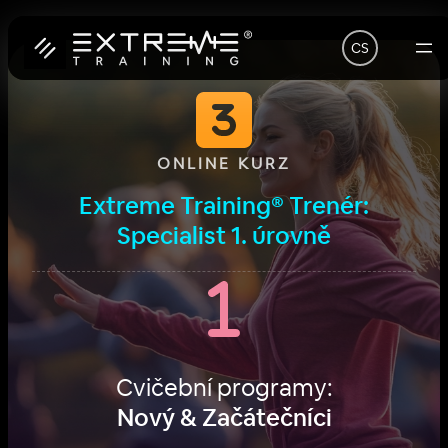
Přeskočit
CS
na
obsah
ONLINE KURZ
Extreme Training® Trenér:
Specialist 1. úrovně
Cvičební programy:
Nový & Začátečníci