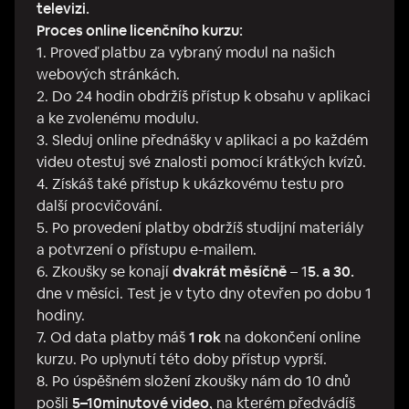
televizi.
Proces online licenčního kurzu:
1. Proveď platbu za vybraný modul na našich
webových stránkách.
2. Do 24 hodin obdržíš přístup k obsahu v aplikaci
a ke zvolenému modulu.
3. Sleduj online přednášky v aplikaci a po každém
videu otestuj své znalosti pomocí krátkých kvízů.
4. Získáš také přístup k ukázkovému testu pro
další procvičování.
5. Po provedení platby obdržíš studijní materiály
a potvrzení o přístupu e-mailem.
6. Zkoušky se konají
dvakrát měsíčně
– 1
5. a 30.
dne v měsíci. Test je v tyto dny otevřen po dobu 1
hodiny.
7. Od data platby máš
1 rok
na dokončení online
kurzu. Po uplynutí této doby přístup vyprší.
8. Po úspěšném složení zkoušky nám do 10 dnů
pošli
5–10minutové video
, na kterém předvádíš