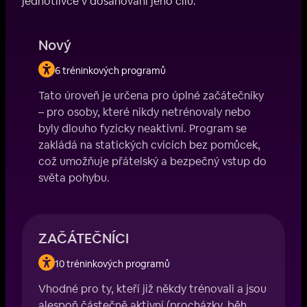
jednotlivce v dosahování jeho cílů.
Nový
6 tréninkových programů
Tato úroveň je určena pro úplné začátečníky
– pro osoby, které nikdy netrénovaly nebo
byly dlouho fyzicky neaktivní. Program se
zakládá na statických cvicích bez pomůcek,
což umožňuje přátelský a bezpečný vstup do
světa pohybu.
ZAČÁTEČNÍCI
10 tréninkových programů
Vhodné pro ty, kteří již někdy trénovali a jsou
alespoň částečně aktivní (procházky, běh,