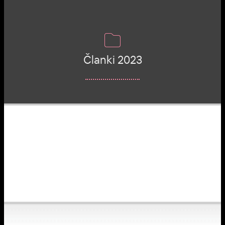
Članki 2023