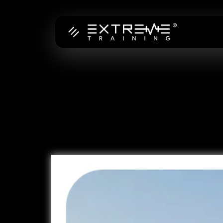
Preskoči
na
vsebino