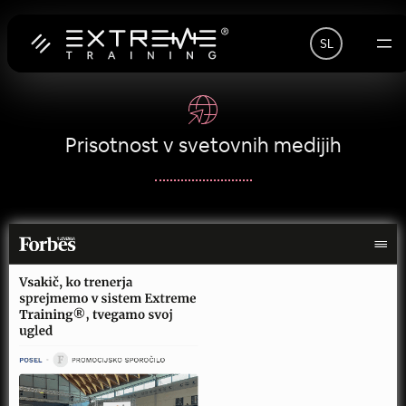
Preskoči
SL
na
vsebino
Prisotnost v svetovnih medijih