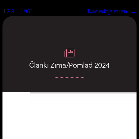
1
2
3
…
1.961
Naslednja stran
→
Članki Zima/Pomlad 2024